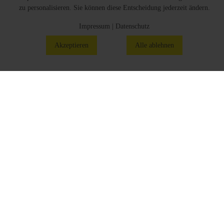
zu personalisieren. Sie können diese Entscheidung jederzeit ändern.
Impressum
|
Datenschutz
Akzeptieren
Alle ablehnen